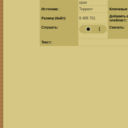
края
Торрент
Источник:
Ключевые 
Добавить 
9 488 761
Размер (байт):
плейлист:
Cлушать:
Скачать:
Текст: