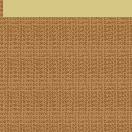
скачать mp3 бесплатно мп3,Россия,патриот,сохранение традиций,великая страна,история,тексты песен, описание песен, удобный каталог mp3 фольклора информация о По