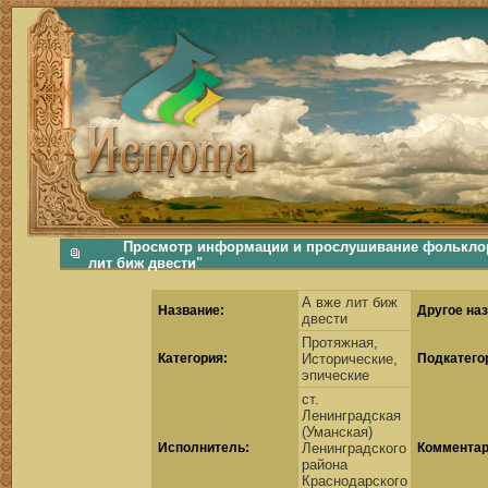
фольклорная музыка, фольклор хороводы бабушки русские народные песни послушать скачать каталог фольклора Скачать Поиск музыки, поиск фольклора, искать песни, как пели ран
Просмотр информации и прослушивание фольклорн
лит биж двести"
А вже лит биж
Название:
Другое наз
двести
Протяжная,
Категория:
Исторические,
Подкатего
эпические
ст.
Ленинградская
(Уманская)
Исполнитель:
Ленинградского
Комментар
района
Краснодарского