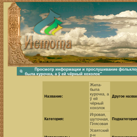
фольклорная музыка, фольклор хороводы бабушки русские народные песни послушать скачать каталог фольклора Скачать Поиск музыки, поиск фольклора, искать песни, как пели ран
Просмотр информации и прослушивание фольклорн
была курочка, а ў ей чёрный хохолок"
Жила-
была
курочка, а
Название:
Другое назва
ў ей
чёрный
хохолок
Игровая,
Категория:
шуточная,
Подкатегория
Плясовая
Усвятский
р-н