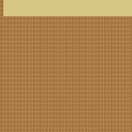
скачать mp3 бесплатно мп3,Россия,патриот,сохранение традиций,великая страна,история,тексты песен, описание песен, удобный каталог mp3 фольклора информация о По