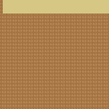
скачать mp3 бесплатно мп3,Россия,патриот,сохранение традиций,великая страна,история,тексты песен, описание песен, удобный каталог mp3 фольклора информация о По