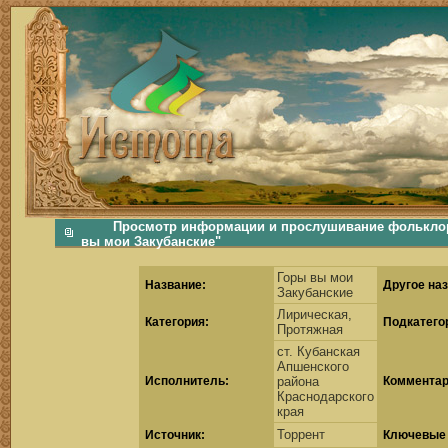
фольклорная музыка, фольклор хороводы бабушки русские народные песни послушать скачать каталог фольклора Скачать Поиск музыки, поиск фольклора, искать песни, как пели ран
Просмотр информации и прослушивание фольклор
вы мои Закубанские"
Горы вы мои
Название:
Другое наз
Закубанские
Лирическая,
Категория:
Подкатего
Протяжная
ст. Кубанская
Апшенского
Исполнитель:
района
Комментар
Краснодарского
края
Торрент
Источник:
Ключевые 