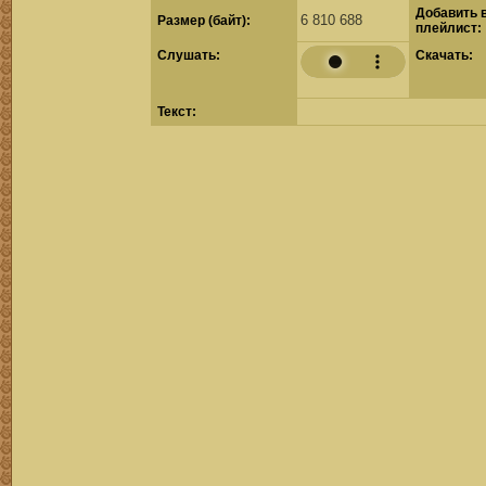
Добавить 
6 810 688
Размер (байт):
плейлист:
Cлушать:
Скачать:
Текст: