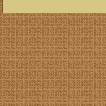
скачать mp3 бесплатно мп3,Россия,патриот,сохранение традиций,великая страна,история,тексты песен, описание песен, удобный каталог mp3 фольклора информация о По