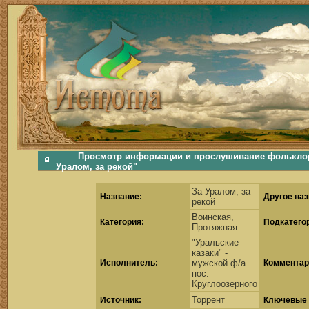
фольклорная музыка, фольклор хороводы бабушки русские народные песни послушать скачать каталог фольклора Скачать Поиск музыки, поиск фольклора, искать песни, как пели ран
Просмотр информации и прослушивание фольклорн
Уралом, за рекой"
За Уралом, за
Название:
Другое наз
рекой
Воинская,
Категория:
Подкатего
Протяжная
"Уральские
казаки" -
Исполнитель:
мужской ф/а
Комментар
пос.
Круглоозерного
Торрент
Источник:
Ключевые 