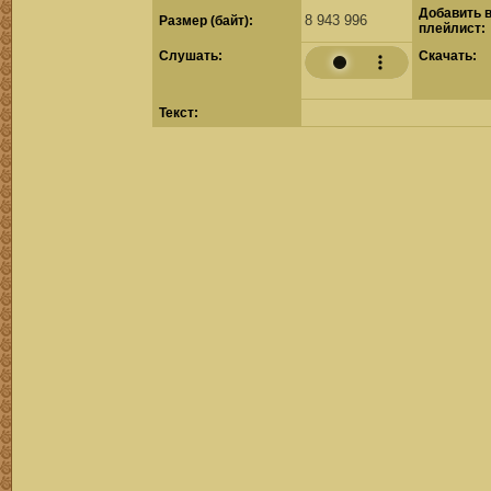
Добавить 
8 943 996
Размер (байт):
плейлист:
Cлушать:
Скачать:
Текст: