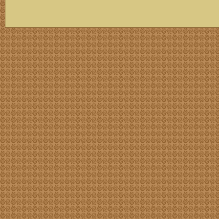
скачать mp3 бесплатно мп3,Россия,патриот,сохранение традиций,великая страна,история,тексты песен, описание песен, удобный каталог mp3 фольклора информация о По