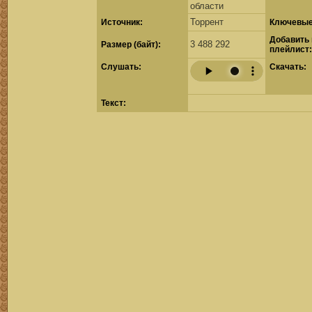
области
Торрент
Источник:
Ключевые
Добавить 
3 488 292
Размер (байт):
плейлист:
Cлушать:
Скачать:
Текст: