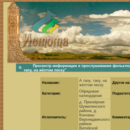
фольклорная музыка, фольклор хороводы бабушки русские народные песни послушать скачать каталог фольклора Скачать Поиск музыки, поиск фольклора, искать песни, как пели ран
Просмотр информации и прослушивание фольклорно
тапу, на жёлтом песку"
А тапу, тапу, на
Название:
Другое на
жёлтом песку
Обрядовая:
Категория:
Подкатего
календарная
д. Приозёрная
Шумилинского
района, д.
Кончаны
Исполнитель:
Коммента
Верхнедвинского
района
Витебской