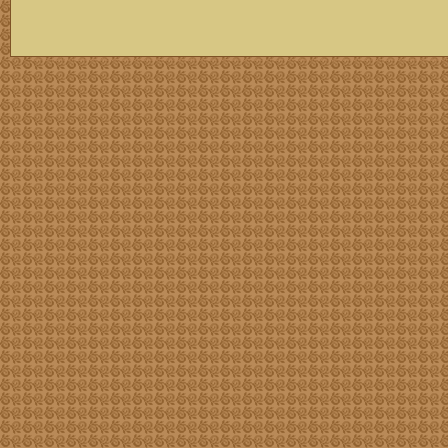
скачать mp3 бесплатно мп3,Россия,патриот,сохранение традиций,великая страна,история,тексты песен, описание песен, удобный каталог mp3 фольклора информация о По