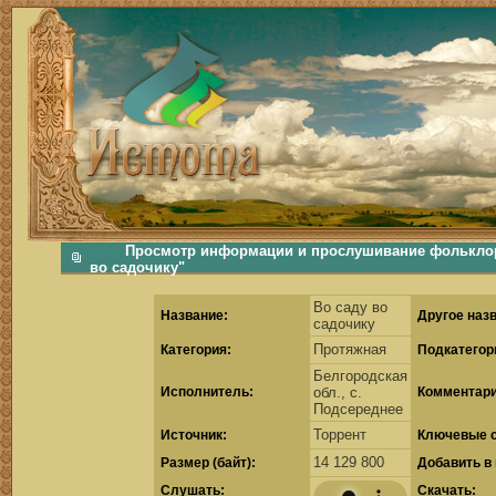
фольклорная музыка, фольклор хороводы бабушки русские народные песни послушать скачать каталог фольклора Скачать Поиск музыки, поиск фольклора, искать песни, как пели ран
Просмотр информации и прослушивание фольклорн
во садочику"
Во саду во
Название:
Другое наз
садочику
Протяжная
Категория:
Подкатегор
Белгородская
Исполнитель:
обл., с.
Комментари
Подсереднее
Торрент
Источник:
Ключевые с
14 129 800
Размер (байт):
Добавить в
Cлушать:
Скачать: