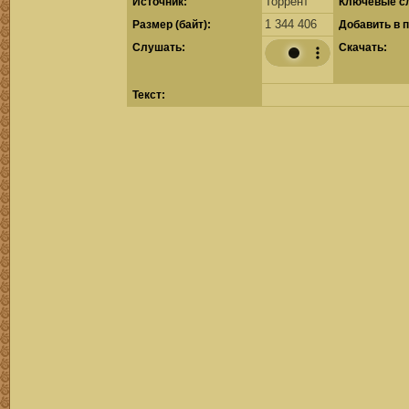
Торрент
Источник:
Ключевые с
1 344 406
Размер (байт):
Добавить в 
Cлушать:
Скачать:
Текст: