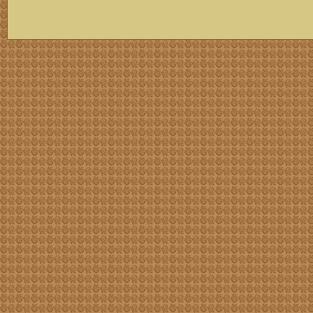
скачать mp3 бесплатно мп3,Россия,патриот,сохранение традиций,великая страна,история,тексты песен, описание песен, удобный каталог mp3 фольклора информация о По