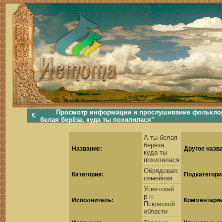
фольклорная музыка, фольклор хороводы бабушки русские народные песни послушать скачать каталог фольклора Скачать Поиск музыки, поиск фольклора, искать песни, как пели ран
Просмотр информации и прослушивание фольклорн
белая берёза, куда ты похилилася"
А ты белая
берёза,
Название:
Другое назв
куда ты
похилилася
Обрядовая:
Категория:
Подкатегори
семейная
Усвятский
р-н
Исполнитель:
Комментарии
Псковской
области