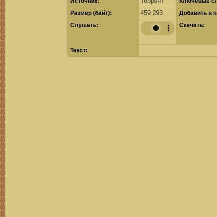
Торрент
Источник:
Ключевые сл
459 293
Размер (байт):
Добавить в 
Cлушать:
Скачать:
Текст: