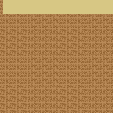
скачать mp3 бесплатно мп3,Россия,патриот,сохранение традиций,великая страна,история,тексты песен, описание песен, удобный каталог mp3 фольклора информация о По