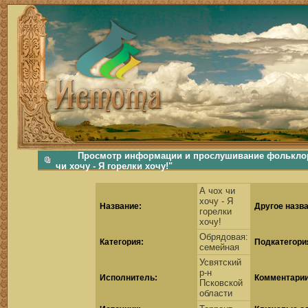
фольклорная музыка, фольклор хороводы бабушки русские народные песни послушать скачать каталог фольклора Скачать Поиск музыки, поиск фольклора, искать песни, как пели ран
Просмотр информации и прослушивание фольклорн
чи хочу - Я горелки хочу!"
А чох чи
хочу - Я
Название:
Другое назва
горелки
хочу!
Обрядовая:
Категория:
Подкатегори
семейная
Усвятский
р-н
Исполнитель:
Комментарии
Псковской
области