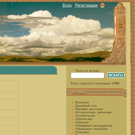
Вход
|
Регистрация
Поиск по музыке:
•
•
Всего записей в коллекции:
1700
МУЗЫКА
Воинская
Духовный стих
Игровая, шуточная
Исторические, эпические
Колыбельная
Лирическая
Наигрыш
Обрядовая: календарная
Обрядовая: семейная
Плясовая