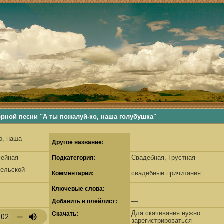
ьше, деревенские песни, русские песни, русские традиции, наши корни, русские самобытные традиции
й песни "А ты пожалуй-ко, наша голубушка"
о, наша
Другое название:
мейная
Свадебная, Грустная
Подкатегория:
гельской
свадебные причитания
Комментарии:
Ключевые слова:
—
Добавить в плейлист:
Для скачивания нужно
Скачать:
зарегистрироваться