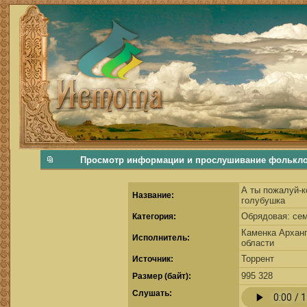
фольклорная музыка, фольклор хороводы бабушки русские народные песни послушать скачать каталог фольклора Скачать Поиск музыки, поиск фольклора, искать песни, как пели ран
Просмотр информации и прослушивание фольклорно
А ты пожалуй-к
Название:
голубушка
Обрядовая: се
Категория:
Каменка Архан
Исполнитель:
области
Торрент
Источник:
995 328
Размер (байт):
Cлушать: