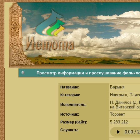
фольклорная музыка, фольклор хороводы бабушки русские народные песни послушать скачать каталог фольклора Скачать Поиск музыки, поиск фольклора, искать песни, как пели ран
Просмотр информации и прослушивание фольклор
Барыня
Название:
Наигрыш, Пляс
Категория:
Н. Данилов (д.
Исполнитель:
на Витебской о
Торрент
Источник:
5 283 212
Размер (байт):
Cлушать: