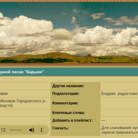
ьше, деревенские песни, русские песни, русские традиции, наши корни, русские самобытные традиции
ной песни "Барыня"
Другое название:
овая
Бодрая, радостная
Подкатегория:
 Меховое Городокского р-
Комментарии:
бласти)
Ключевые слова:
—
Добавить в плейлист:
Для скачивания ну
Скачать:
зарегистрироватьс