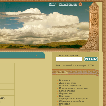
Вход
|
Регистрация
Поиск по музыке:
•
•
Всего записей в коллекции:
1700
МУЗЫКА
Воинская
Духовный стих
Игровая, шуточная
Исторические, эпические
Колыбельная
Лирическая
Наигрыш
жно
Обрядовая: календарная
я
Обрядовая: семейная
Плясовая