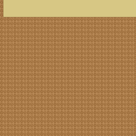
скачать mp3 бесплатно мп3,Россия,патриот,сохранение традиций,великая страна,история,тексты песен, описание песен, удобный каталог mp3 фольклора информация о По