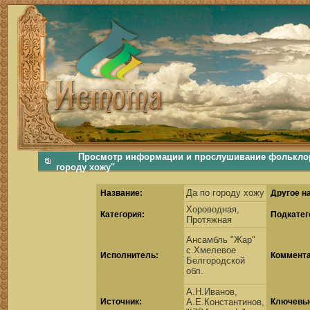
фольклорная музыка, фольклор хороводы бабушки русские народные песни послушать скачать каталог фольклора Скачать Поиск музыки, поиск фольклора, искать песни, как пели ран
Просмотр информации и прослушивание фольклорн
городу хожу"
Да по городу хожу
Название:
Другое н
Хороводная,
Категория:
Подкатег
Протяжная
Ансамбль "Жар"
с.Хмелевое
Исполнитель:
Коммента
Белгородской
обл.
А.Н.Иванов,
Источник:
А.Е.Константинов,
Ключевые