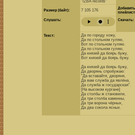
"IZBA records"
Добавить
7 105 176
Размер (байт):
плейлист
Cлушать:
Скачать:
Да по городу хожу,
Текст:
Да по стольном гуляю,
Вот по стольном гуляю.
Да по стольном гуляю,
Да князей да боярь бужу,
Вот князей да боярь бужу.
Да князей да боярь бужу,
Да дворянь спробужаю:
"Да вставайтя, дворяня,
Да вам служба да явлёна,
Да служба ж государская".
[На высоком кургане]
Да столбы ж становили,
Да три столба каменны,
Да три ворона чёрных,
Да два сокола ясных.