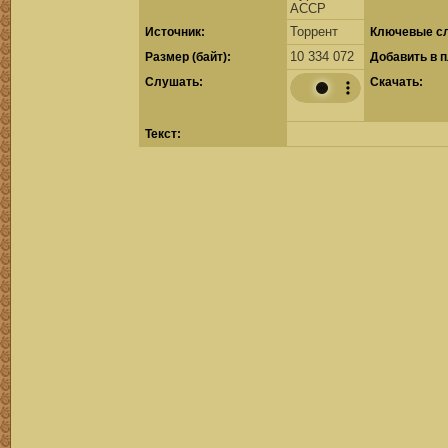
АССР
Торрент
Источник:
Ключевые сл
10 334 072
Размер (байт):
Добавить в 
Cлушать:
Скачать:
Текст: