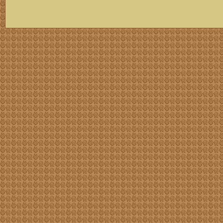
скачать mp3 бесплатно мп3,Россия,патриот,сохранение традиций,великая страна,история,тексты песен, описание песен, удобный каталог mp3 фольклора информация о По