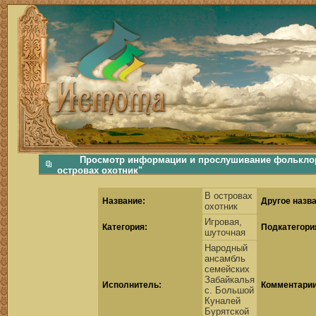
фольклорная музыка, фольклор хороводы бабушки русские народные песни послушать скачать каталог фольклора Скачать Поиск музыки, поиск фольклора, искать песни, как пели ран
Просмотр информации и прослушивание фольклор
островах охотник"
В островах
Название:
Другое назва
охотник
Игровая,
Категория:
Подкатегори
шуточная
Народный
ансамбль
семейских
Забайкалья
Исполнитель:
Комментарии
с. Большой
Куналей
Бурятской