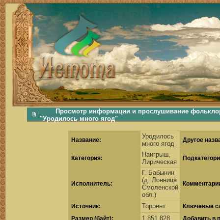
фольклорная музыка, фольклор хороводы бабушки русские народные песни послушать скачать каталог фольклора Скачать Поиск музыки, поиск фольклора, искать песни, как пели ран
Просмотр информации и прослушивание фольклор
"Уродилось много ягод"
Уродилось
Название:
Другое назв
много ягод
Наигрыш,
Категория:
Подкатегори
Лирическая
Г. Бабынин
(д. Лонница
Исполнитель:
Комментари
Смоленской
обл.)
Торрент
Источник:
Ключевые с
1 851 828
Размер (байт):
Добавить в 