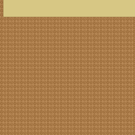
скачать mp3 бесплатно мп3,Россия,патриот,сохранение традиций,великая страна,история,тексты песен, описание песен, удобный каталог mp3 фольклора информация о По