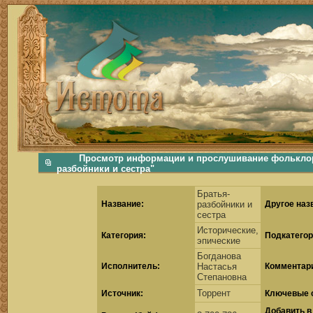
фольклорная музыка, фольклор хороводы бабушки русские народные песни послушать скачать каталог фольклора Скачать Поиск музыки, поиск фольклора, искать песни, как пели ран
Просмотр информации и прослушивание фольклорн
разбойники и сестра"
Братья-
Название:
разбойники и
Другое наз
сестра
Исторические,
Категория:
Подкатегор
эпические
Богданова
Исполнитель:
Настасья
Комментар
Степановна
Торрент
Источник:
Ключевые 
Добавить в