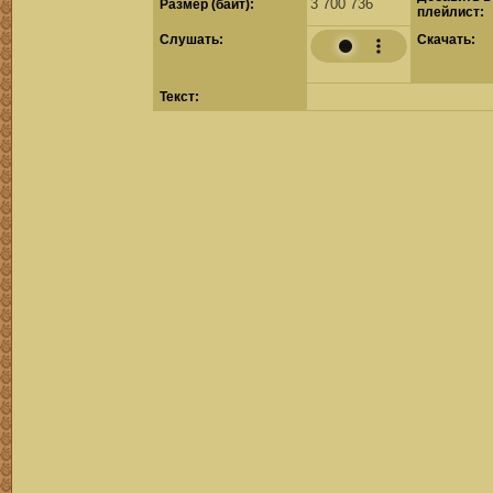
3 700 736
Размер (байт):
плейлист:
Cлушать:
Скачать:
Текст: