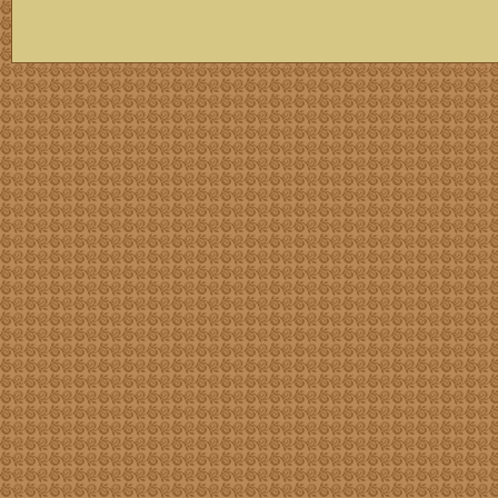
скачать mp3 бесплатно мп3,Россия,патриот,сохранение традиций,великая страна,история,тексты песен, описание песен, удобный каталог mp3 фольклора информация о По