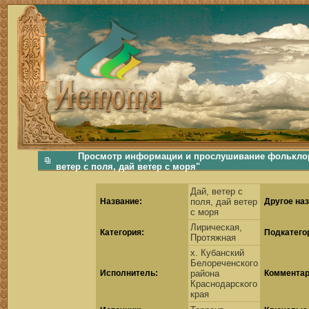
фольклорная музыка, фольклор хороводы бабушки русские народные песни послушать скачать каталог фольклора Скачать Поиск музыки, поиск фольклора, искать песни, как пели ран
Просмотр информации и прослушивание фольклорн
ветер с поля, дай ветер с моря"
Дай, ветер с
Название:
поля, дай ветер
Другое наз
с моря
Лирическая,
Категория:
Подкатего
Протяжная
х. Кубанский
Белореченского
Исполнитель:
района
Комментар
Краснодарского
края