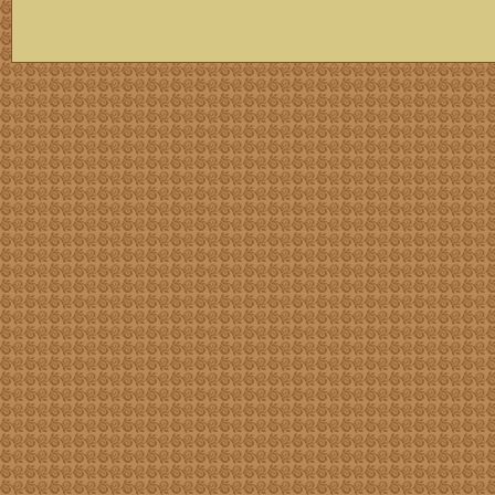
скачать mp3 бесплатно мп3,Россия,патриот,сохранение традиций,великая страна,история,тексты песен, описание песен, удобный каталог mp3 фольклора информация о По