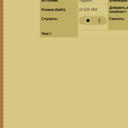
Торрент
Источник:
Ключевые 
Добавить 
16 625 584
Размер (байт):
плейлист:
Cлушать:
Скачать:
Текст: