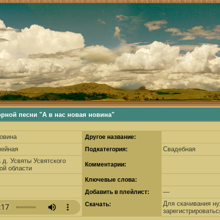
ьше, деревенские песни, русские песни, русские традиции, наши корни, русские самобытные традиции
й песни "А в нас новая новина"
новина
Другое название:
мейная
Свадебная
Подкатегория:
 д. Усвяты Усвятского
Комментарии:
ой области
Ключевые слова:
—
Добавить в плейлист:
Для скачивания н
Скачать:
зарегистрироватьс