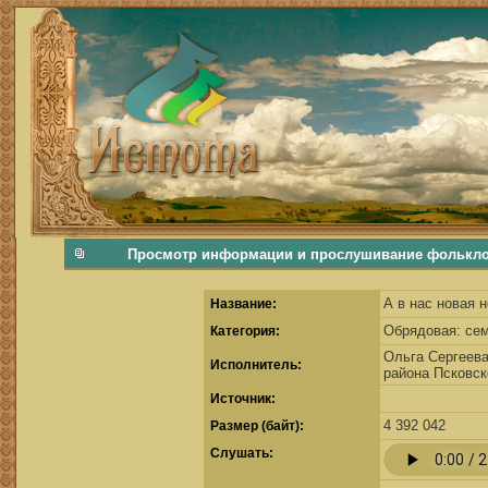
фольклорная музыка, фольклор хороводы бабушки русские народные песни послушать скачать каталог фольклора Скачать Поиск музыки, поиск фольклора, искать песни, как пели ран
Просмотр информации и прослушивание фольклорно
А в нас новая 
Название:
Обрядовая: се
Категория:
Ольга Сергеева
Исполнитель:
района Псковск
Источник:
4 392 042
Размер (байт):
Cлушать: