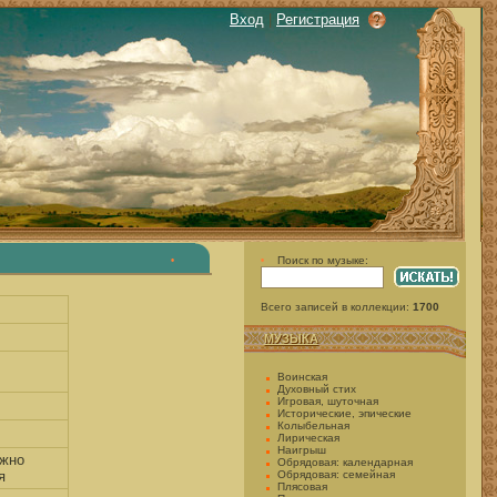
Вход
|
Регистрация
Поиск по музыке:
•
•
Всего записей в коллекции:
1700
МУЗЫКА
Воинская
Духовный стих
Игровая, шуточная
Исторические, эпические
Колыбельная
Лирическая
Наигрыш
ужно
Обрядовая: календарная
я
Обрядовая: семейная
Плясовая