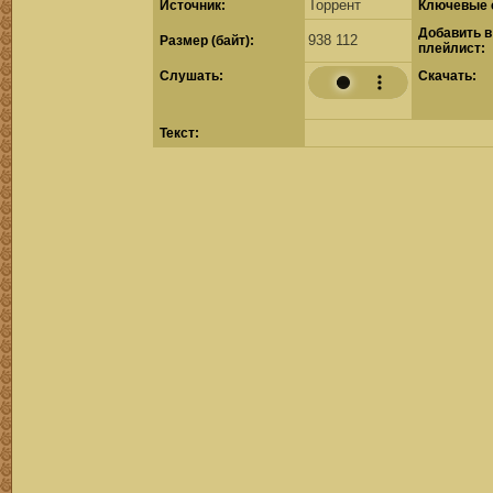
Торрент
Источник:
Ключевые 
Добавить в
938 112
Размер (байт):
плейлист:
Cлушать:
Скачать:
Текст: