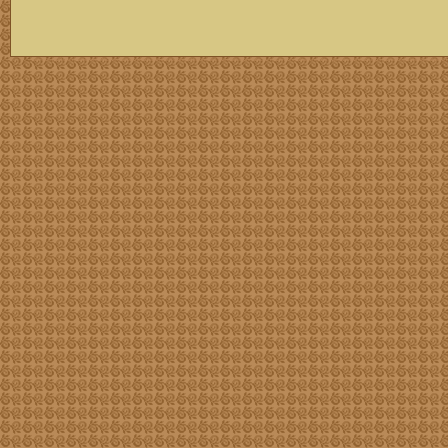
скачать mp3 бесплатно мп3,Россия,патриот,сохранение традиций,великая страна,история,тексты песен, описание песен, удобный каталог mp3 фольклора информация о По