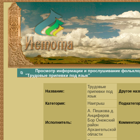
фольклорная музыка, фольклор хороводы бабушки русские народные песни послушать скачать каталог фольклора Скачать Поиск музыки, поиск фольклора, искать песни, как пели ран
Просмотр информации и прослушивание фольклор
"Трудовые припевки под язык"
Трудовые
Название:
припевки под
Другое наз
язык
Наигрыш
Категория:
Подкатегор
А. Пешкова д.
Анциферов
Бор Онежский
Исполнитель:
Комментар
район
Архангельской
области