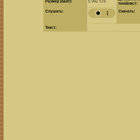
5 992 576
Размер (байт):
плейлист:
Cлушать:
Скачать:
Текст: