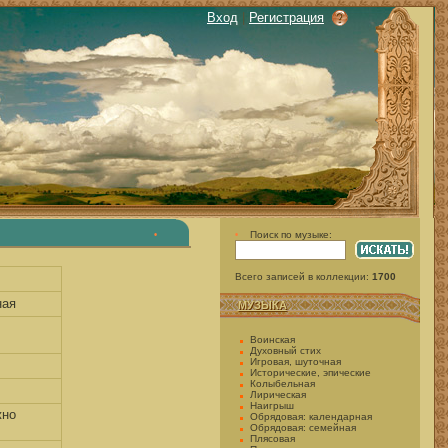
Вход
|
Регистрация
Поиск по музыке:
•
•
Всего записей в коллекции:
1700
ная
МУЗЫКА
Воинская
Духовный стих
Игровая, шуточная
Исторические, эпические
Колыбельная
Лирическая
Наигрыш
жно
Обрядовая: календарная
Обрядовая: семейная
Плясовая