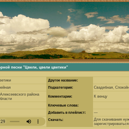
ьше, деревенские песни, русские песни, русские традиции, наши корни, русские самобытные традиции
й песни "Цвели, цвели цветики"
ветики
Другое название:
мейная
Свадебная, Спокой
Подкатегория:
Алексеевского района
К венцу
Комментарии:
бласти
Ключевые слова:
—
Добавить в плейлист:
Для скачивания ну
Скачать:
зарегистрироваться