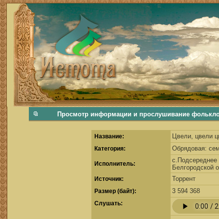
фольклорная музыка, фольклор хороводы бабушки русские народные песни послушать скачать каталог фольклора Скачать Поиск музыки, поиск фольклора, искать песни, как пели ран
Просмотр информации и прослушивание фольклорно
Цвели, цвели ц
Название:
Обрядовая: се
Категория:
с.Подсереднее 
Исполнитель:
Белгородской о
Торрент
Источник:
3 594 368
Размер (байт):
Cлушать: