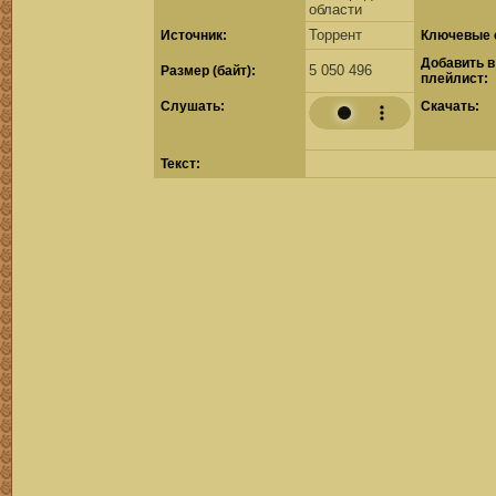
области
Торрент
Источник:
Ключевые 
Добавить в
5 050 496
Размер (байт):
плейлист:
Cлушать:
Скачать:
Текст: