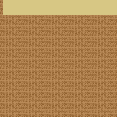
скачать mp3 бесплатно мп3,Россия,патриот,сохранение традиций,великая страна,история,тексты песен, описание песен, удобный каталог mp3 фольклора информация о По