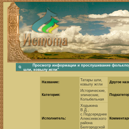
фольклорная музыка, фольклор хороводы бабушки русские народные песни послушать скачать каталог фольклора Скачать Поиск музыки, поиск фольклора, искать песни, как пели ран
Просмотр информации и прослушивание фольклорн
шли, ковылу жгли"
Татары шли,
Название:
Другое наз
ковылу жгли
Исторические,
Категория:
эпические,
Подкатегор
Колыбельная
Ходыкина
В.Д.,
с.Подсереднее
Исполнитель:
Алексеевского
Комментар
района
Белгородской