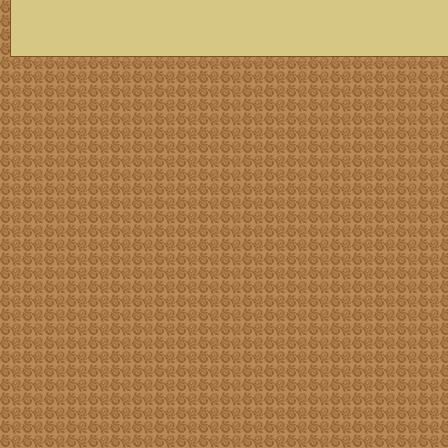
скачать mp3 бесплатно мп3,Россия,патриот,сохранение традиций,великая страна,история,тексты песен, описание песен, удобный каталог mp3 фольклора информация о По