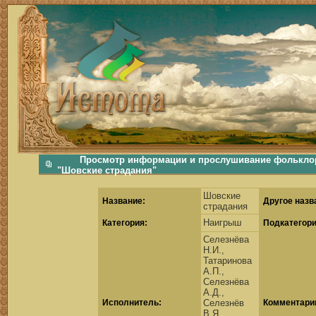
фольклорная музыка, фольклор хороводы бабушки русские народные песни послушать скачать каталог фольклора Скачать Поиск музыки, поиск фольклора, искать песни, как пели ран
Просмотр информации и прослушивание фольклор
"Шовские страдания"
Шовские
Название:
Другое назв
страдания
Наигрыш
Категория:
Подкатегори
Селезнёва
Н.И.,
Татаринова
А.П.,
Селезнёва
А.Д.,
Исполнитель:
Селезнёв
Комментари
В.Я.,