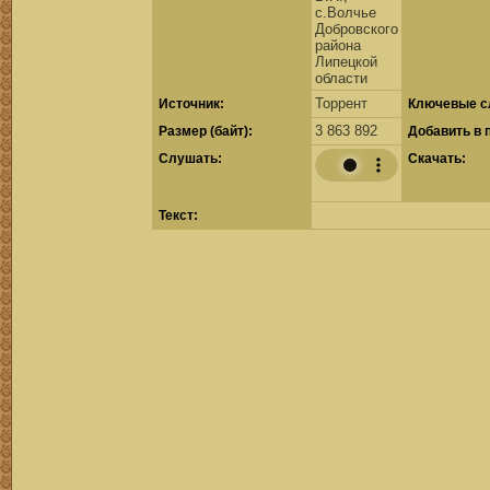
с.Волчье
Добровского
района
Липецкой
области
Торрент
Источник:
Ключевые с
3 863 892
Размер (байт):
Добавить в 
Cлушать:
Скачать:
Текст: