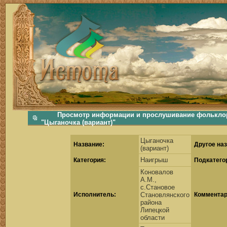
фольклорная музыка, фольклор хороводы бабушки русские народные песни послушать скачать каталог фольклора Скачать Поиск музыки, поиск фольклора, искать песни, как пели ран
Просмотр информации и прослушивание фольклор
"Цыганочка (вариант)"
Цыганочка
Название:
Другое наз
(вариант)
Наигрыш
Категория:
Подкатего
Коновалов
А.М.,
с.Становое
Исполнитель:
Становлянского
Комментар
района
Липецкой
области