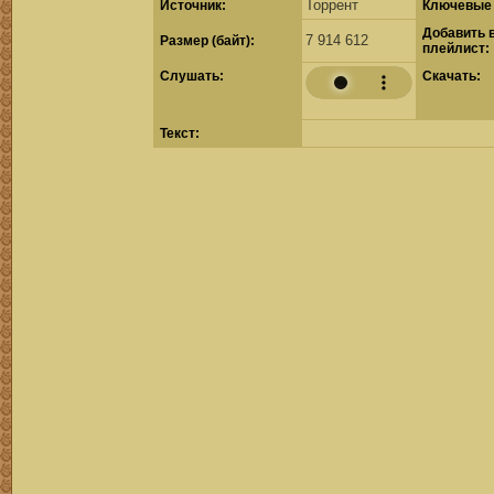
Торрент
Источник:
Ключевые 
Добавить 
7 914 612
Размер (байт):
плейлист:
Cлушать:
Скачать:
Текст: