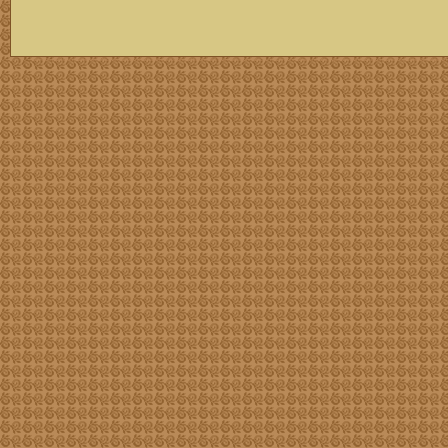
скачать mp3 бесплатно мп3,Россия,патриот,сохранение традиций,великая страна,история,тексты песен, описание песен, удобный каталог mp3 фольклора информация о По