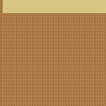
скачать mp3 бесплатно мп3,Россия,патриот,сохранение традиций,великая страна,история,тексты песен, описание песен, удобный каталог mp3 фольклора информация о По