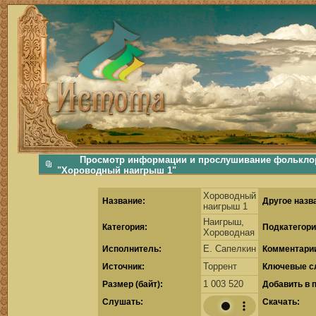
фольклорная музыка, фольклор хороводы бабушки русские народные песни послушать скачать каталог фольклора Скачать Поиск музыки, поиск фольклора, искать песни, как пели ран
Просмотр информации и прослушивание фольклор
"Хороводный наигрыш 1"
Хороводный
Название:
Другое назв
наигрыш 1
Наигрыш,
Категория:
Подкатегори
Хороводная
Е. Сапелкин
Исполнитель:
Комментари
Торрент
Источник:
Ключевые с
1 003 520
Размер (байт):
Добавить в 
Cлушать:
Скачать: