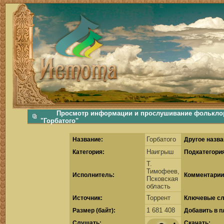
фольклорная музыка, фольклор хороводы бабушки русские народные песни послушать скачать каталог фольклора Скачать Поиск музыки, поиск фольклора, искать песни, как пели ран
Просмотр информации и прослушивание фольклор
"Горбатого"
Горбатого
Название:
Другое назва
Наигрыш
Категория:
Подкатегори
Т.
Тимофеев,
Исполнитель:
Комментарии
Псковская
область
Торрент
Источник:
Ключевые сл
1 681 408
Размер (байт):
Добавить в п
Cлушать:
Скачать: