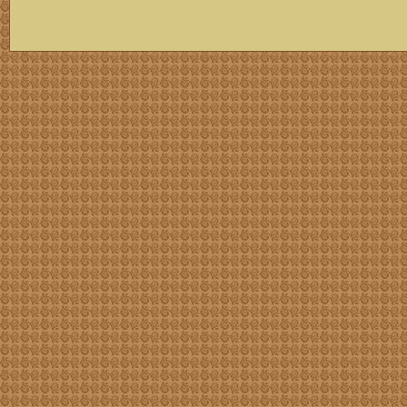
скачать mp3 бесплатно мп3,Россия,патриот,сохранение традиций,великая страна,история,тексты песен, описание песен, удобный каталог mp3 фольклора информация о По