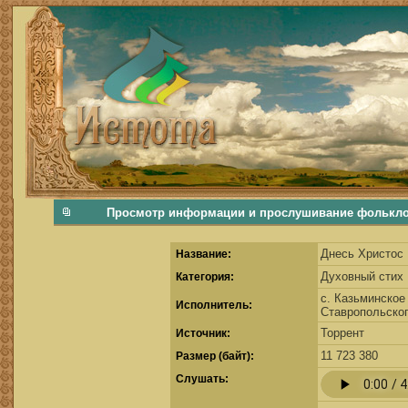
фольклорная музыка, фольклор хороводы бабушки русские народные песни послушать скачать каталог фольклора Скачать Поиск музыки, поиск фольклора, искать песни, как пели ран
Просмотр информации и прослушивание фольклорн
Днесь Христос
Название:
Духовный стих
Категория:
с. Казьминское
Исполнитель:
Ставропольског
Торрент
Источник:
11 723 380
Размер (байт):
Cлушать: