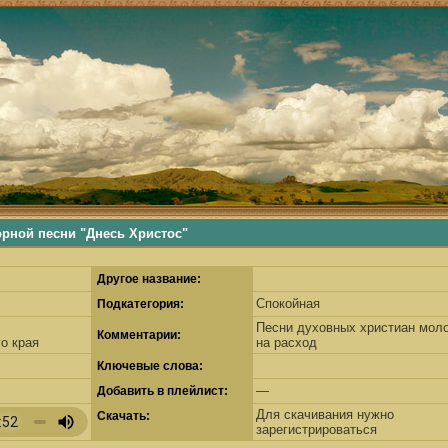
ьше, деревенские песни, русские песни, русские традиции, наши корни, русские самобытные традиции
ой песни "Днесь Христос"
Другое название:
Спокойная
Подкатегория:
Песни духовных христиан моло
Комментарии:
о края
на расход
Ключевые слова:
—
Добавить в плейлист:
Для скачивания нужно
Скачать:
зарегистрироваться