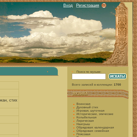
Вход
|
Регистрация
Поиск по музыке:
•
•
Всего записей в коллекции:
1700
МУЗЫКА
кан, стих
Воинская
Духовный стих
Игровая, шуточная
Исторические, эпические
Колыбельная
Лирическая
Наигрыш
Обрядовая: календарная
Обрядовая: семейная
Плясовая