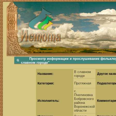
фольклорная музыка, фольклор хороводы бабушки русские народные песни послушать скачать каталог фольклора Скачать Поиск музыки, поиск фольклора, искать песни, как пели ран
Просмотр информации и прослушивание фольклор
славном городе"
В славном
Название:
Другое назв
городе
Протяжная
Категория:
Подкатегор
с.
Пчелиновка
Бобровского
Исполнитель:
Комментари
района
Воронежской
области