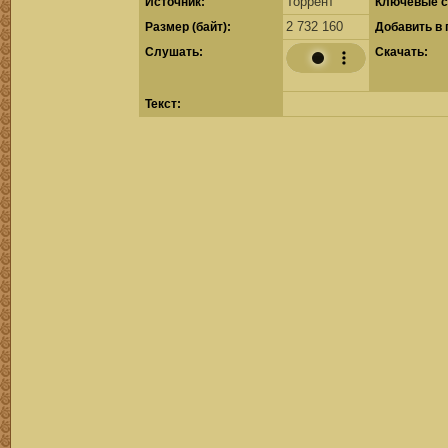
Торрент
Источник:
Ключевые с
2 732 160
Размер (байт):
Добавить в 
Cлушать:
Скачать:
Текст: