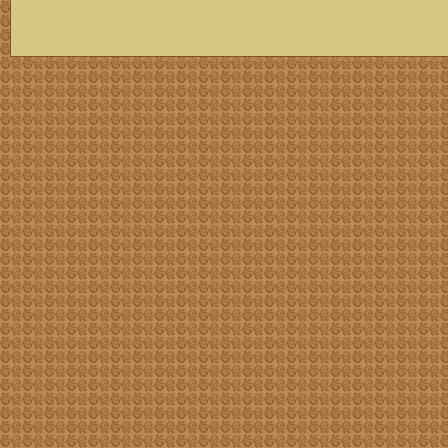
скачать mp3 бесплатно мп3,Россия,патриот,сохранение традиций,великая страна,история,тексты песен, описание песен, удобный каталог mp3 фольклора информация о По