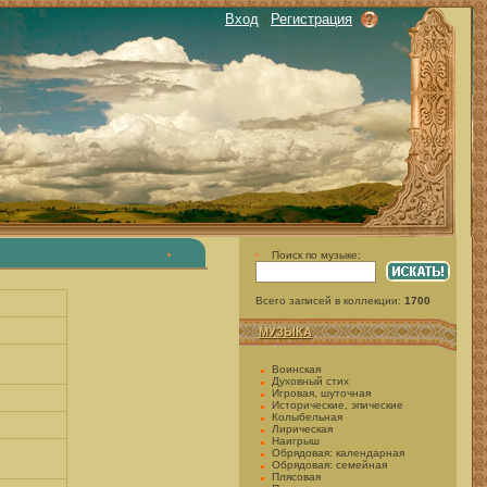
Вход
|
Регистрация
Поиск по музыке:
•
•
Всего записей в коллекции:
1700
МУЗЫКА
Воинская
Духовный стих
Игровая, шуточная
Исторические, эпические
Колыбельная
Лирическая
Наигрыш
Обрядовая: календарная
Обрядовая: семейная
Плясовая