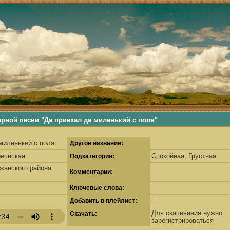
ьше, деревенские песни, русские песни, русские традиции, наши корни, русские самобытные традиции
й песни "Да приехал да миленький с поля"
миленький с поля
Другое название:
рическая
Спокойная, Грустная
Подкатегория:
жанского района
Комментарии:
Ключевые слова:
—
Добавить в плейлист:
Для скачивания нужно
Скачать:
зарегистрироваться