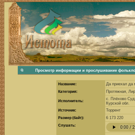
фольклорная музыка, фольклор хороводы бабушки русские народные песни послушать скачать каталог фольклора Скачать Поиск музыки, поиск фольклора, искать песни, как пели ран
Просмотр информации и прослушивание фольклорно
Да приехал да 
Название:
Протяжная, Ли
Категория:
с. Плёхово Суд
Исполнитель:
Курской обл.
Торрент
Источник:
6 173 220
Размер (байт):
Cлушать: