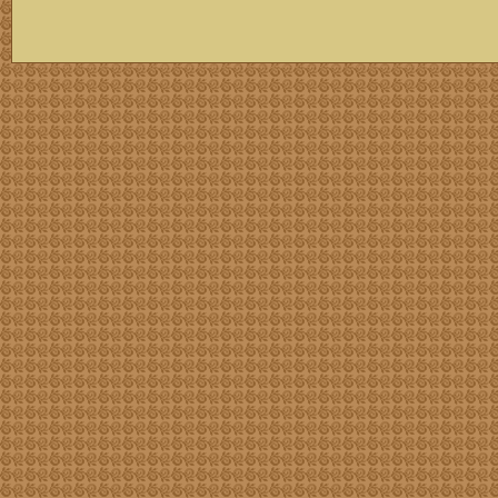
скачать mp3 бесплатно мп3,Россия,патриот,сохранение традиций,великая страна,история,тексты песен, описание песен, удобный каталог mp3 фольклора информация о По