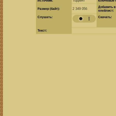
Торрент
Источник:
Ключевые 
Добавить в
2 349 056
Размер (байт):
плейлист:
Cлушать:
Скачать:
Текст: