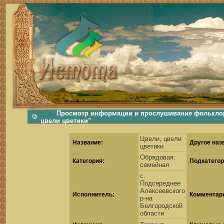
фольклорная музыка, фольклор хороводы бабушки русские народные песни послушать скачать каталог фольклора Скачать Поиск музыки, поиск фольклора, искать песни, как пели ран
Просмотр информации и прослушивание фольклорн
цвели цветики"
Цвели, цвели
Название:
Другое наз
цветики
Обрядовая:
Категория:
Подкатегор
семейная
с.
Подсереднее
Алексеевского
Исполнитель:
Комментар
р-на
Белгородской
области