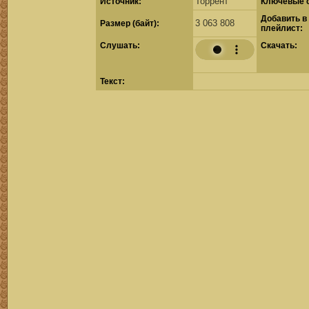
Торрент
Источник:
Ключевые 
Добавить в
3 063 808
Размер (байт):
плейлист:
Cлушать:
Скачать:
Текст: