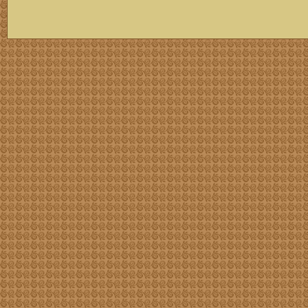
скачать mp3 бесплатно мп3,Россия,патриот,сохранение традиций,великая страна,история,тексты песен, описание песен, удобный каталог mp3 фольклора информация о По