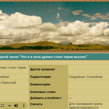
ьше, деревенские песни, русские песни, русские традиции, наши корни, русские самобытные традиции
 песни "Что и в поле далеко стоял терем высоко"
алеко стоял терем
Другое название:
мейная
Свадебная, Спокойная
Подкатегория:
о Брянской
Комментарии:
Ключевые слова:
—
Добавить в плейлист:
Для скачивания нужно
Скачать:
зарегистрироваться