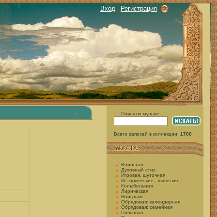
Вход
|
Регистрация
Поиск по музыке:
•
•
Всего записей в коллекции:
1700
МУЗЫКА
Воинская
Духовный стих
Игровая, шуточная
Исторические, эпические
Колыбельная
Лирическая
Наигрыш
Обрядовая: календарная
Обрядовая: семейная
Плясовая