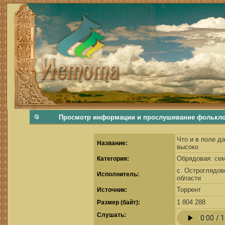
фольклорная музыка, фольклор хороводы бабушки русские народные песни послушать скачать каталог фольклора Скачать Поиск музыки, поиск фольклора, искать песни, как пели ран
Просмотр информации и прослушивание фольклорной
Что и в поле д
Название:
высоко
Обрядовая: се
Категория:
с. Остроглядов
Исполнитель:
области
Торрент
Источник:
1 804 288
Размер (байт):
Cлушать: