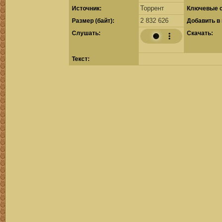
Торрент
Источник:
Ключевые с
2 832 626
Размер (байт):
Добавить в
Cлушать:
Скачать:
Текст: