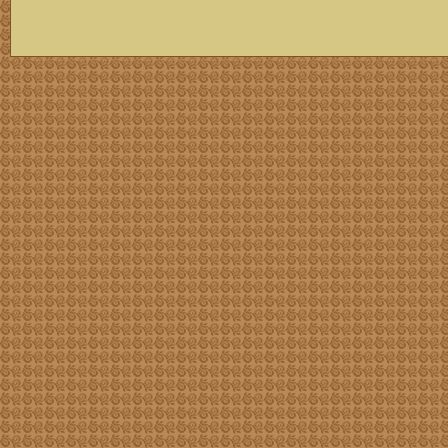
скачать mp3 бесплатно мп3,Россия,патриот,сохранение традиций,великая страна,история,тексты песен, описание песен, удобный каталог mp3 фольклора информация о По