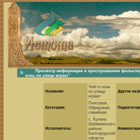
фольклорная музыка, фольклор хороводы бабушки русские народные песни послушать скачать каталог фольклора Скачать Поиск музыки, поиск фольклора, искать песни, как пели ран
Просмотр информации и прослушивание фольклорн
конь по улице играет"
Чей-то конь
Название:
по улице
Другое наз
играет
Плясовая,
Категория:
Обрядовая:
Подкатегор
семейная
с. Купино
Шебекинского
Исполнитель:
района
Комментари
Белгородской
области