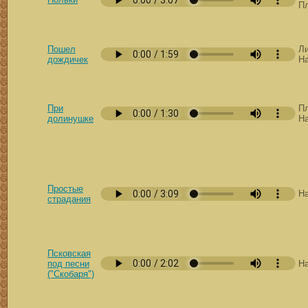
П
Пошел
Ли
дождичек
Н
При
Пл
долинушке
Н
Простые
Н
страдания
Псковская
под песни
Н
("Скобаря")