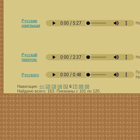
Русские
Н
наигрыши
Русский
Н
перпляс
Пл
Русского
Н
Навигация:
<<
[
2
] [
3
] [
4
] [
5
]
6
[
7
] [
8
] [
9
]
Найдено всего: 163. Показаны с 101 по 120.
скачать mp3 бесплатно мп3,Россия,патриот,сохранение традиций,великая страна,история,тексты песен, описание песен, удобный каталог mp3 фольклора Поиск музыки, п