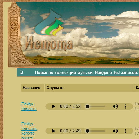
фольклорная музыка, фольклор хороводы бабушки русские народные песни послушать скачать каталог фольклора Поиск музыки, поиск фольклора, искать песни, как пели раньше, дер
Поиск по коллекции музыки. Найдено 163 записей.
Название
Слушать
К
Пойду
Н
плясать
П
Пойду
плясать,
Н
кого-то
П
боюся