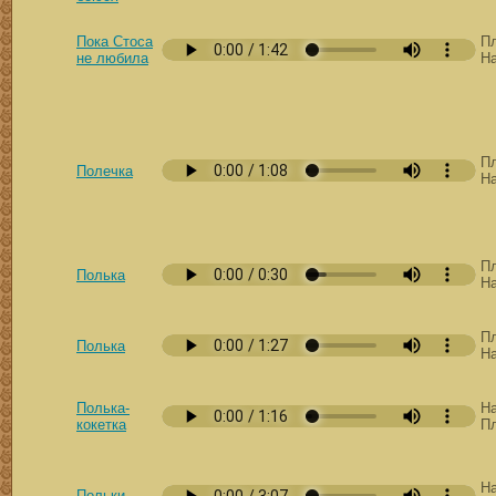
Пока Стоса
Пл
не любила
Н
Пл
Полечка
Н
Пл
Полька
Н
Пл
Полька
Н
Полька-
Н
кокетка
П
Н
Польки