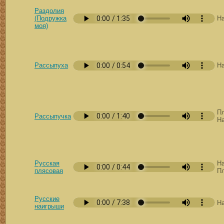
Раздолия
(Подружка
Н
моя)
Рассыпуха
Н
Пл
Рассыпучка
Н
Русская
Н
плясовая
П
Русские
Н
наигрыши