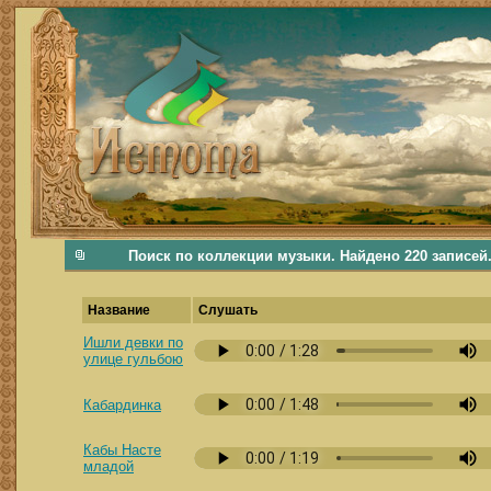
фольклорная музыка, фольклор хороводы бабушки русские народные песни послушать скачать каталог фольклора Поиск музыки, поиск фольклора, искать песни, как пели раньше, дер
Поиск по коллекции музыки. Найдено 220 записей
Название
Слушать
Ишли девки по
улице гульбою
Кабардинка
Кабы Насте
младой