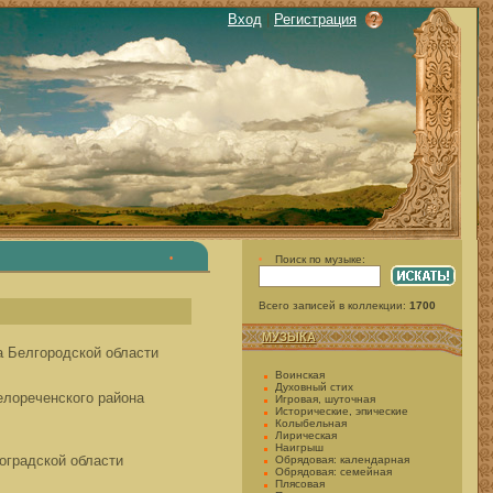
Вход
|
Регистрация
•
Поиск по музыке:
•
Всего записей в коллекции:
1700
МУЗЫКА
а Белгородской области
Воинская
Духовный стих
елореченского района
Игровая, шуточная
Исторические, эпические
Колыбельная
Лирическая
Наигрыш
гоградской области
Обрядовая: календарная
Обрядовая: семейная
Плясовая