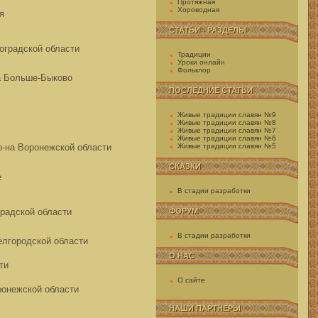
Протяжная
Хороводная
я
СТАТЬИ - РАЗДЕЛЫ
гоградской области
Традиции
Уроки онлайн
Фольклор
а Больше-Быково
ПОСЛЕДНИЕ СТАТЬИ
Живые традиции славян №9
Живые традиции славян №8
Живые традиции славян №7
Живые традиции славян №6
р-на Воронежской области
Живые традиции славян №5
СКАЗКИ
е
В стадии разработки
градской области
ФОРУМ
В стадии разработки
елгородской области
О НАС
ти
О сайте
ронежской области
НАШИ ПАРТНЕРЫ