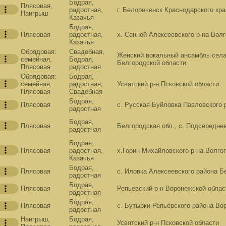
Бодрая,
Плясовая,
радостная,
г. Белореченск Краснодарского кра
Наигрыш
Казачья
Бодрая,
Плясовая
радостная,
х. Сенной Алексеевского р-на Вол
Казачья
Обрядовая:
Свадебная,
Женский вокальный ансамбль сел
семейная,
Бодрая,
Белгородской области
Плясовая
радостная
Обрядовая:
Бодрая,
семейная,
радостная,
Усвятский р-н Псковской области
Плясовая
Свадебная
Бодрая,
Плясовая
с. Русская Буйловка Павловского 
радостная
Бодрая,
Плясовая
Белгородская обл., с. Подсередне
радостная
Бодрая,
Плясовая
радостная,
х.Горин Михайловского р-на Волго
Казачья
Бодрая,
Плясовая
с. Иловка Алексеевского района Б
радостная
Бодрая,
Плясовая
Репьевский р-н Воронежской облас
радостная
Бодрая,
Плясовая
с. Бутырки Репьевского района Во
радостная
Наигрыш,
Бодрая,
Усвятский р-н Псковской области