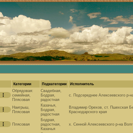
евенские песни, русские песни, русские традиции, наши корни, русские самобытные традиции
.
Категории
Подкатегории
Исполнитель
Обрядовая:
Свадебная,
семейная,
Бодрая,
с. Подсереднее Алексеевского р-н
Плясовая
радостная
Казачья,
Наигрыш,
Владимир Орехов, ст. Пшехская Б
Бодрая,
Плясовая
Краснодарского края
радостная
Бодрая,
Плясовая
радостная,
х. Сенной Алексеевского р-на Вол
Казачья