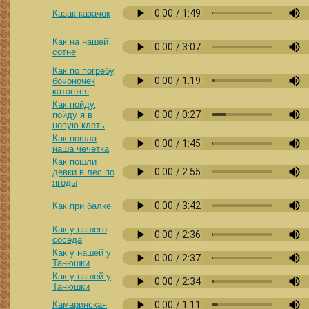
Казак-казачок
Как на нашей
сотне
Как по погребу
бочоночек
катается
Как пойду,
пойду я в
новую клеть
Как пошла
наша чечетка
Как пошли
девки в лес по
ягоды
Как при балке
Как у нашего
соседа
Как у нашей у
Танюшки
Как у нашей у
Танюшки
Камаринская