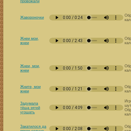
провожали
Обр
Жавороночки
кал
Жнеи мои,
Обр
жнеи
кал
Жнеи, мои,
Обр
жнеи
кал
Жните, мои
Обр
жнеи
кал
Игр
Задумала
шут
тёща зятей
Обр
угощать
кал
Закатилося да
Обр
яркое солнце
кал