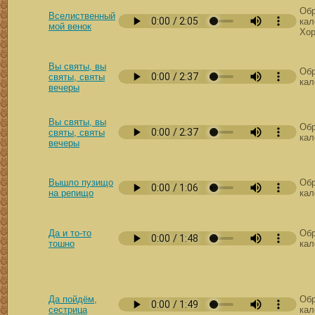
Обр
Вселиственный
кал
мой венок
Хор
Вы святы, вы
Обр
святы, святы
кал
вечеры
Вы святы, вы
Обр
святы, святы
кал
вечеры
Вышло пузищо
Обр
на репищо
кал
Да и то-то
Обр
тошно
кал
Да пойдём,
Обр
сестрица
кал