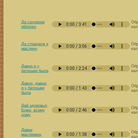
Да сахорное
Обр
яблочко
кал
Да страдала я
Обр
маслену
кал
Давно я у
Обр
батюшки была
кал
Давно, давно,
Обр
я у батюшки
кал
была
Дай здоровья,
Обр
Боже, всему
кал
дому
Девки
Обр
масленицу
кал