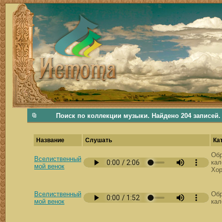
фольклорная музыка, фольклор хороводы бабушки русские народные песни послушать скачать каталог фольклора Поиск музыки, поиск фольклора, искать песни, как пели раньше, дер
Поиск по коллекции музыки. Найдено 204 записей.
Название
Слушать
Ка
Обр
Вселиственный
кал
мой венок
Хор
Вселиственный
Обр
мой венок
кал