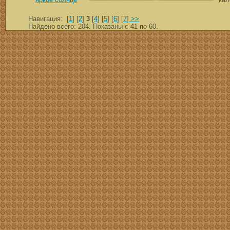
Навигация: [
1
] [
2
]
3
[
4
] [
5
] [
6
] [
7
]
>>
Найдено всего: 204. Показаны с 41 по 60.
скачать mp3 бесплатно мп3,Россия,патриот,сохранение традиций,великая страна,история,тексты песен, описание песен, удобный каталог mp3 фольклора Поиск музыки, п