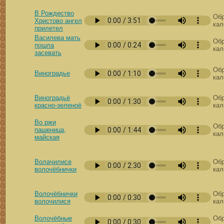
В Рождество
Обр
Христово ангел
кал
прилетел
Василева мать
Обр
пошла
кал
засевать
Обр
Виноградье
кал
Виноградьё
Обр
красно-зеленоё
кал
Во ржи
Обр
пашеница,
кал
майская
Волачилисе
Обр
волочёбнички
кал
Волочёбнички
Обр
волочилися
кал
Волочёбные
Обр