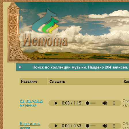
фольклорная музыка, фольклор хороводы бабушки русские народные песни послушать скачать каталог фольклора Поиск музыки, поиск фольклора, искать песни, как пели раньше, дер
Поиск по коллекции музыки. Найдено 204 записей.
Название
Слушать
Ка
Ах, ты улица
Обр
мятённая
кал
Берегитесь,
Обр
девки
кал