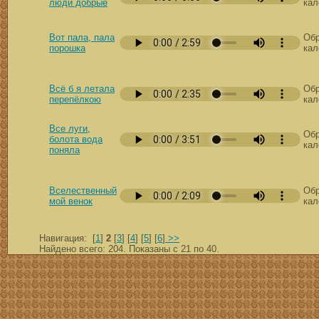
люди добрые
кал
Вот пала, пала
Обр
порошка
кал
Всё б я летала
Обр
перепёлкою
кал
Все луги,
Обр
болота вода
кал
поняла
Вселественный
Обр
мой венок
кал
Навигация: [
1
]
2
[
3
] [
4
] [
5
] [
6
]
>>
Найдено всего: 204. Показаны с 21 по 40.
скачать mp3 бесплатно мп3,Россия,патриот,сохранение традиций,великая страна,история,тексты песен, описание песен, удобный каталог mp3 фольклора Поиск музыки, п