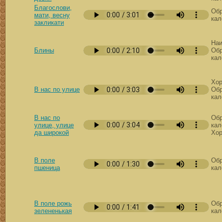
Благослови,
Обр
мати, весну
кал
закликати
Наи
Блины
Обр
кал
Хор
В нас по улице
Обр
кал
В нас по
Обр
улице, улице
кал
да широкой
Хор
В поле
Обр
пшеница
кал
В поле рожь
Обр
зелененькая
кал